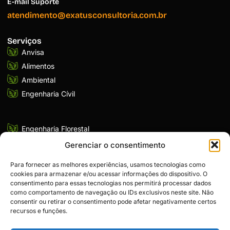
E-mail Suporte
atendimento@exatusconsultoria.com.br
Serviços
Anvisa
Alimentos
Ambiental
Engenharia Cívil
Engenharia Florestal
Topografia
Gerenciar o consentimento
Geologia
Para fornecer as melhores experiências, usamos tecnologias como
Biologia
cookies para armazenar e/ou acessar informações do dispositivo. O
consentimento para essas tecnologias nos permitirá processar dados
Indústrial
como comportamento de navegação ou IDs exclusivos neste site. Não
Institucional
consentir ou retirar o consentimento pode afetar negativamente certos
Home
recursos e funções.
Sobre