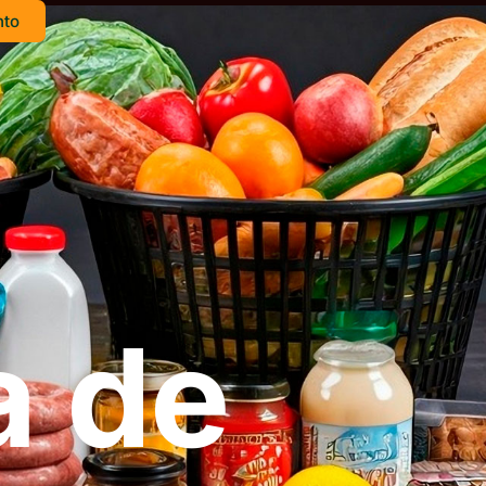
nto
a de