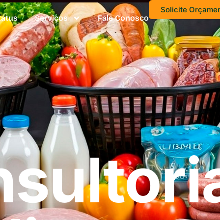
Solicite Orçame
xatus
Serviços
Fale Conosco
sultori