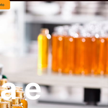
nto
a e