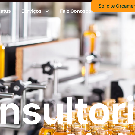
Solicite Orçame
xatus
Serviços
Fale Conosco
nsultori